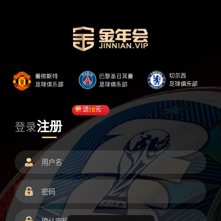
送
18
元
注册
登录